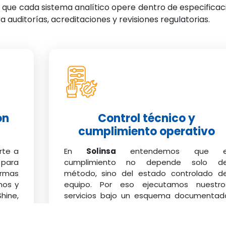
 que cada sistema analítico opere dentro de especificac
auditorías, acreditaciones y revisiones regulatorias.
on
Control técnico y
cumplimiento operativo
rte a
En
Solinsa
entendemos que e
 para
cumplimiento no depende solo de
ormas
método, sino del estado controlado de
mos y
equipo. Por eso ejecutamos nuestro
ine,
servicios bajo un esquema documentad
adas
que incluye:
 iones