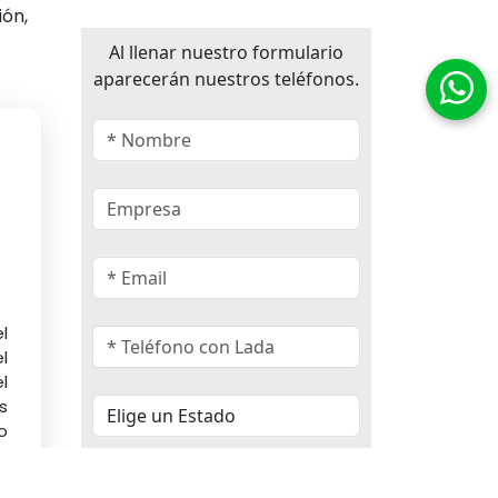
ión,
Al llenar nuestro formulario
aparecerán nuestros teléfonos.
l
l
l
s
o