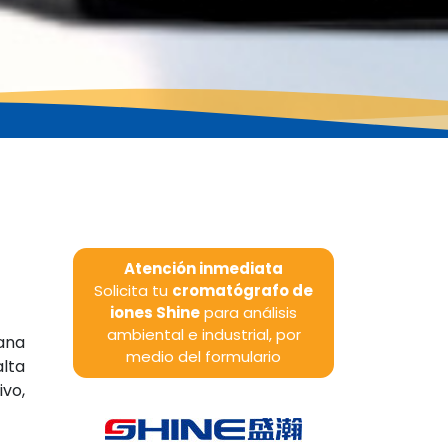
Atención inmediata
Solicita tu
cromatógrafo de
iones Shine
para análisis
ambiental e industrial, por
ana
medio del formulario
alta
vo,